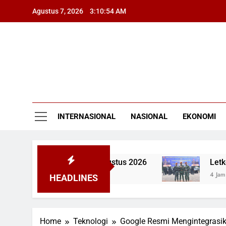
Skip
Agustus 7, 2026
3:10:55 AM
to
content
INTERNASIONAL
NASIONAL
EKONOMI
2.650.000 pada 7 Agustus 2026
Letkol Pas A
4 Jam Ago
HEADLINES
Home
Teknologi
Google Resmi Mengintegrasi