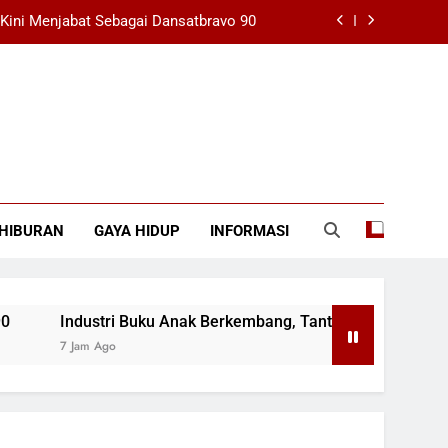
Kini Menjabat Sebagai Dansatbravo 90
 Tantangan Budaya Membaca Tetap Ada
at Mengisi Daya yang Perlu Diketahui
n ke Rp2.650.000 pada 7 Agustus 2026
Kini Menjabat Sebagai Dansatbravo 90
HIBURAN
GAYA HIDUP
INFORMASI
 Tantangan Budaya Membaca Tetap Ada
at Mengisi Daya yang Perlu Diketahui
Industri Buku Anak Berkembang, Tantangan Budaya Membaca
7 Jam Ago