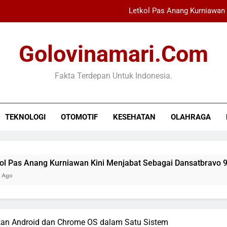
Letkol Pas Anang Kurniawan 
Industri Buku Anak Berkembang,
Golovinamari.com
Bahaya Menggunakan HP Sa
Fakta Terdepan Untuk Indonesia.
Harga Emas Antam Terju
Letkol Pas Anang Kurniawan 
TEKNOLOGI
OTOMOTIF
KESEHATAN
OLAHRAGA
Industri Buku Anak Berkembang,
Bahaya Menggunakan HP Sa
nang Kurniawan Kini Menjabat Sebagai Dansatbravo 90
kan Android dan Chrome OS dalam Satu Sistem