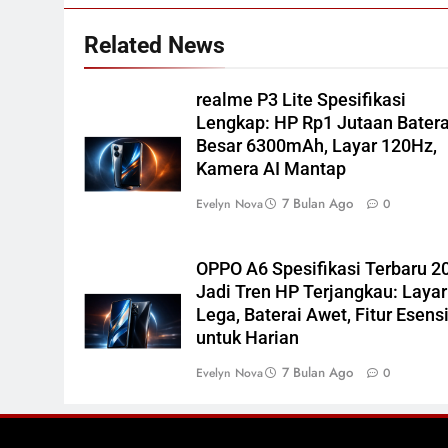
Related News
realme P3 Lite Spesifikasi
Lengkap: HP Rp1 Jutaan Batera
Besar 6300mAh, Layar 120Hz,
Kamera AI Mantap
7 Bulan Ago
Evelyn Nova
0
OPPO A6 Spesifikasi Terbaru 2
Jadi Tren HP Terjangkau: Layar
Lega, Baterai Awet, Fitur Esens
untuk Harian
7 Bulan Ago
Evelyn Nova
0