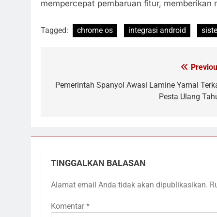
mempercepat pembaruan fitur, memberikan 
Tagged:
chrome os
integrasi android
sist
Previou
Navigasi
pos
Pemerintah Spanyol Awasi Lamine Yamal Terka
Pesta Ulang Tah
TINGGALKAN BALASAN
Alamat email Anda tidak akan dipublikasikan.
R
Komentar
*