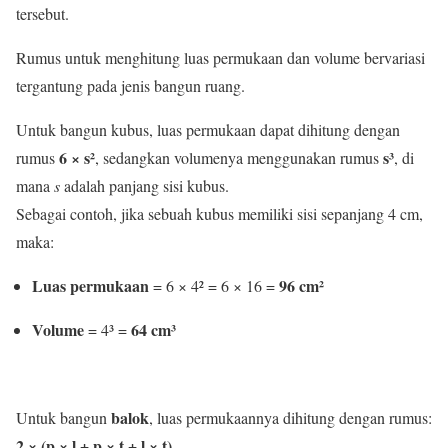
tersebut.
Rumus untuk menghitung luas permukaan dan volume bervariasi
tergantung pada jenis bangun ruang.
Untuk bangun kubus, luas permukaan dapat dihitung dengan
6 × s²
s³
rumus
, sedangkan volumenya menggunakan rumus
, di
mana
s
adalah panjang sisi kubus.
Sebagai contoh, jika sebuah kubus memiliki sisi sepanjang 4 cm,
maka:
Luas permukaan
96 cm²
= 6 × 4² = 6 × 16 =
Volume
64 cm³
= 4³ =
balok
Untuk bangun
, luas permukaannya dihitung dengan rumus:
2 × (p × l + p × t + l × t)