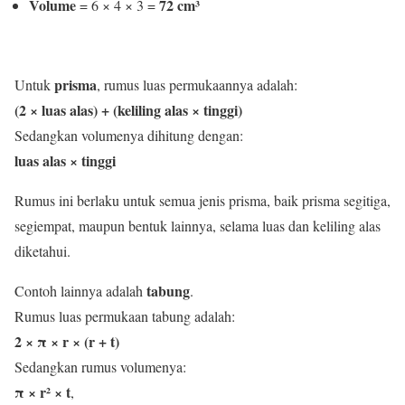
Volume
72 cm³
= 6 × 4 × 3 =
prisma
Untuk
, rumus luas permukaannya adalah:
(2 × luas alas) + (keliling alas × tinggi)
Sedangkan volumenya dihitung dengan:
luas alas × tinggi
Rumus ini berlaku untuk semua jenis prisma, baik prisma segitiga,
segiempat, maupun bentuk lainnya, selama luas dan keliling alas
diketahui.
tabung
Contoh lainnya adalah
.
Rumus luas permukaan tabung adalah:
2 × π × r × (r + t)
Sedangkan rumus volumenya:
π × r² × t
,