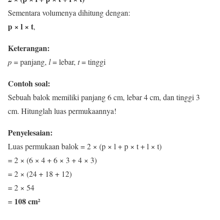
Sementara volumenya dihitung dengan:
p × l × t
,
Keterangan:
p
= panjang,
l
= lebar,
t
= tinggi
Contoh soal:
Sebuah balok memiliki panjang 6 cm, lebar 4 cm, dan tinggi 3
cm. Hitunglah luas permukaannya!
Penyelesaian:
Luas permukaan balok = 2 × (p × l + p × t + l × t)
= 2 × (6 × 4 + 6 × 3 + 4 × 3)
= 2 × (24 + 18 + 12)
= 2 × 54
108 cm²
=