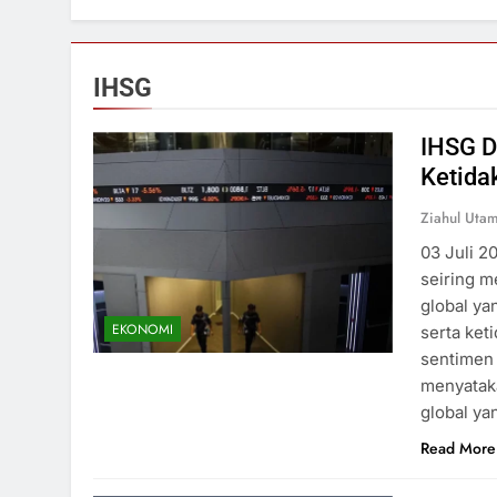
IHSG
IHSG D
Ketida
Ziahul Utam
03 Juli 2
seiring m
global ya
EKONOMI
serta ket
sentimen 
menyataka
global ya
Read More