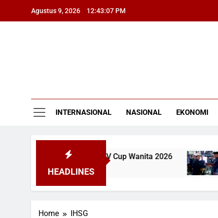
Skip
Agustus 9, 2026
12:43:07 PM
to
content
INTERNASIONAL
NASIONAL
EKONOMI
h dari Filipina 1-3 di SEA V Cup Wanita 2026
B
6
HEADLINES
Home
IHSG