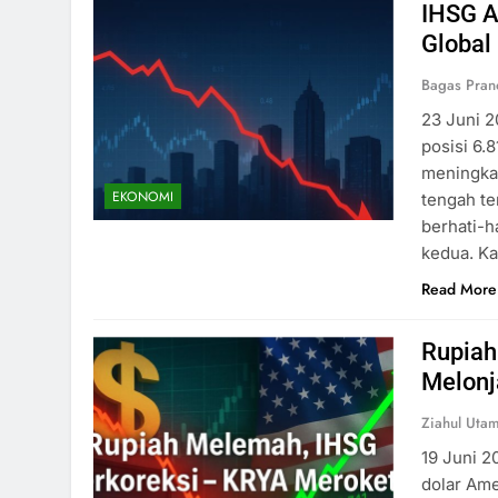
IHSG A
Global
Bagas Pra
23 Juni 2
posisi 6.
meningkat
EKONOMI
tengah te
berhati-h
kedua. Ka
Read More
Rupiah
Melonj
Ziahul Utam
19 Juni 2
dolar Ame