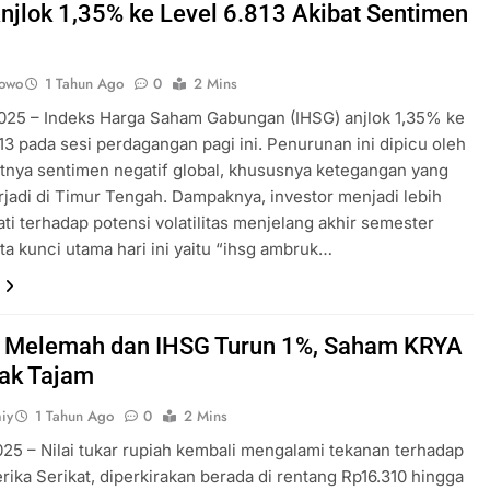
njlok 1,35% ke Level 6.813 Akibat Sentimen
nowo
1 Tahun Ago
0
2 Mins
025 – Indeks Harga Saham Gabungan (IHSG) anjlok 1,35% ke
813 pada sesi perdagangan pagi ini. Penurunan ini dipicu oleh
nya sentimen negatif global, khususnya ketegangan yang
rjadi di Timur Tengah. Dampaknya, investor menjadi lebih
ati terhadap potensi volatilitas menjelang akhir semester
ta kunci utama hari ini yaitu “ihsg ambruk…
 Melemah dan IHSG Turun 1%, Saham KRYA
ak Tajam
iy
1 Tahun Ago
0
2 Mins
025 – Nilai tukar rupiah kembali mengalami tekanan terhadap
rika Serikat, diperkirakan berada di rentang Rp16.310 hingga