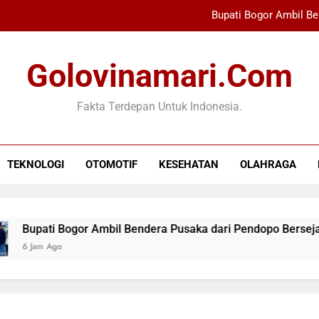
Bupati Bogor Ambil Be
Wali Mengguncang The Sounds Project 20
Golovinamari.com
Xabi Alonso Terpeso
Fakta Terdepan Untuk Indonesia.
Indonesia Kalah dar
Bupati Bogor Ambil Be
TEKNOLOGI
OTOMOTIF
KESEHATAN
OLAHRAGA
Wali Mengguncang The Sounds Project 20
Xabi Alonso Terpeso
upati Bogor Ambil Bendera Pusaka dari Pendopo Bersejarah
 Jam Ago