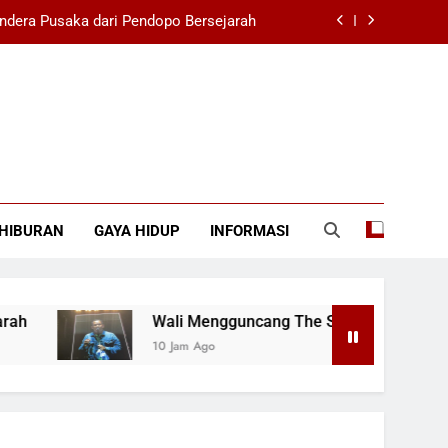
ndera Pusaka dari Pendopo Bersejarah
26 dengan Ribuan Penonton Bernyanyi
na Dengan Sorakan Suporter di SUGBK
i Filipina 1-3 di SEA V Cup Wanita 2026
ndera Pusaka dari Pendopo Bersejarah
HIBURAN
GAYA HIDUP
INFORMASI
26 dengan Ribuan Penonton Bernyanyi
na Dengan Sorakan Suporter di SUGBK
Wali Mengguncang The Sounds Project 2026 
10 Jam Ago