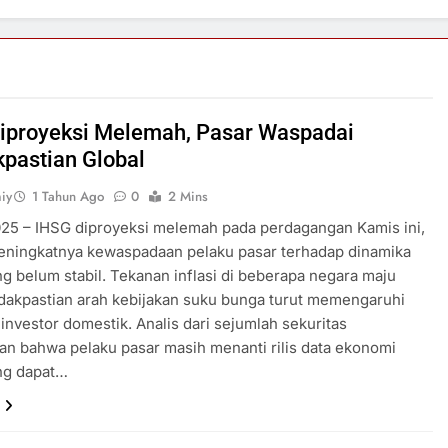
iproyeksi Melemah, Pasar Waspadai
kpastian Global
iy
1 Tahun Ago
0
2 Mins
025 – IHSG diproyeksi melemah pada perdagangan Kamis ini,
eningkatnya kewaspadaan pelaku pasar terhadap dinamika
ng belum stabil. Tekanan inflasi di beberapa negara maju
idakpastian arah kebijakan suku bunga turut memengaruhi
investor domestik. Analis dari sejumlah sekuritas
n bahwa pelaku pasar masih menanti rilis data ekonomi
ng dapat…