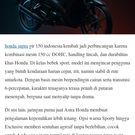
honda supra
gtr 150 indonesia kembali jadi perbincangan karena
kombinasi mesin 150 cc DOHC, handling lincah, dan durabilitas
khas Honda. Di kelas bebek sport, model ini mengincar pengguna
yang butuh kendaraan harian cepat, irit, namun stabil di rute
antarkota. Dengan basis mesin berpendingin cairan serta transmisi
6-percepatan, karakter tenaganya terasa penuh di putaran
menengah, berguna saat menyalip tanpa drama.
Di sisi lain, jaringan purna jual Astra Honda membuat
pengalaman kepemilikan lebih tenang. Opsi warna Sporty hingga
Exclusive memberi sentuhan agresif tanpa berlebihan, cocok
untuk Anda yang ingin tampil rapi di kantor namun tetap ingin