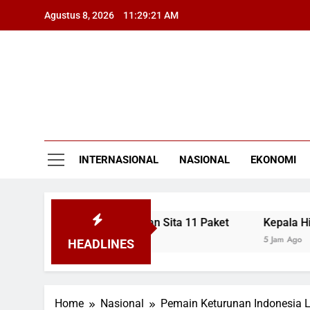
Skip
Agustus 8, 2026
11:29:22 AM
to
content
INTERNASIONAL
NASIONAL
EKONOMI
an Pengedar Sabu dan Sita 11 Paket
Kepala Hiu Bonnet
5 Jam Ago
HEADLINES
Home
Nasional
Pemain Keturunan Indonesia L