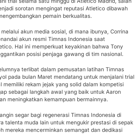
 trial selama satu minggu di Atletico Madrid, salah
enjadi sorotan mengingat reputasi Atletico dibawah
 mengembangkan pemain berkualitas.
 melalui akun media sosial, di mana ibunya, Corrina
andai akun resmi Timnas Indonesia saat
letico. Hal ini memperkuat keyakinan bahwa Tony
ggantikan posisi penjaga gawang di tim nasional.
elumnya terlibat dalam pemusatan latihan Timnas
yol pada bulan Maret mendatang untuk menjalani trial
l memiliki rekam jejak yang solid dalam kompetisi
ggap sebagai langkah awal yang baik untuk Aaron
 dan meningkatkan kemampuan bermainnya.
ngin segar bagi regenerasi Timnas Indonesia di
talenta muda lain untuk mengukir prestasi di sepak
oleh mereka mencerminkan semangat dan dedikasi