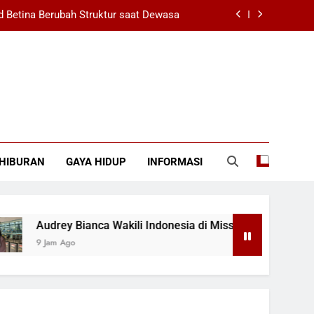
 Betina Berubah Struktur saat Dewasa
nesia di Miss World 2026, Ibu Berharap
b Saudi, Houthi Tentukan Batas Sekutu
nkan Pengedar Sabu dan Sita 11 Paket
 Betina Berubah Struktur saat Dewasa
HIBURAN
GAYA HIDUP
INFORMASI
nesia di Miss World 2026, Ibu Berharap
b Saudi, Houthi Tentukan Batas Sekutu
drey Bianca Wakili Indonesia di Miss World 2026, Ibu Berhara
Jam Ago