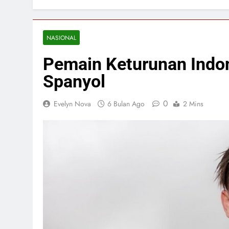
NASIONAL
Pemain Keturunan Indon
Spanyol
0
Evelyn Nova
6 Bulan Ago
2 Mins