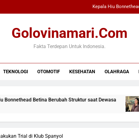
Kepala Hiu Bonnethead
Audrey Bianca Wakili Indo
Golovinamari.com
Rudal Serang Pasukan Ara
Fakta Terdepan Untuk Indonesia.
Polres Berau Ama
Kepala Hiu Bonnethead
TEKNOLOGI
OTOMOTIF
KESEHATAN
OLAHRAGA
Audrey Bianca Wakili Indo
Rudal Serang Pasukan Ara
head Betina Berubah Struktur saat Dewasa
Au
9 
akukan Trial di Klub Spanyol