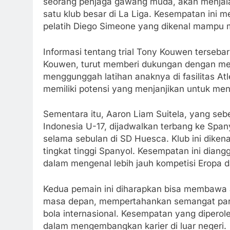
seorang penjaga gawang muda, akan menjalani
satu klub besar di La Liga. Kesempatan ini m
pelatih Diego Simeone yang dikenal mampu
Informasi tentang trial Tony Kouwen tersebar
Kouwen, turut memberi dukungan dengan men
menggunggah latihan anaknya di fasilitas At
memiliki potensi yang menjanjikan untuk men
Sementara itu, Aaron Liam Suitela, yang seb
Indonesia U-17, dijadwalkan terbang ke Span
selama sebulan di SD Huesca. Klub ini dikena
tingkat tinggi Spanyol. Kesempatan ini dian
dalam mengenal lebih jauh kompetisi Eropa
Kedua pemain ini diharapkan bisa membawa a
masa depan, mempertahankan semangat para 
bola internasional. Kesempatan yang diper
dalam mengembangkan karier di luar negeri.