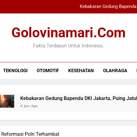
Kebakaran Gedung Bapenda 
PKS Dukung Ekonomi Syariah 
Golovinamari.com
MPR Ziarah ke M
Fakta Terdepan Untuk Indonesia.
Vinicius Jr Perpanjang K
Kebakaran Gedung Bapenda 
TEKNOLOGI
OTOMOTIF
KESEHATAN
OLAHRAGA
PKS Dukung Ekonomi Syariah 
MPR Ziarah ke M
Kebakaran Gedung Bapenda DKI Jakarta, Puing Jatuh Berh
4 Jam Ago
, Reformasi Polri Terhambat