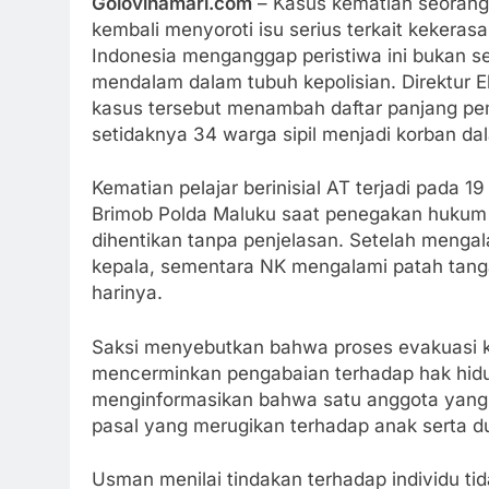
Golovinamari.com
– Kasus kematian seorang p
kembali menyoroti isu serius terkait kekerasa
Indonesia menganggap peristiwa ini bukan s
mendalam dalam tubuh kepolisian. Direktur
kasus tersebut menambah daftar panjang pe
setidaknya 34 warga sipil menjadi korban dal
Kematian pelajar berinisial AT terjadi pada 1
Brimob Polda Maluku saat penegakan hukum y
dihentikan tanpa penjelasan. Setelah mengal
kepala, sementara NK mengalami patah tang
harinya.
Saksi menyebutkan bahwa proses evakuasi ko
mencerminkan pengabaian terhadap hak hid
menginformasikan bahwa satu anggota yang te
pasal yang merugikan terhadap anak serta 
Usman menilai tindakan terhadap individu tid