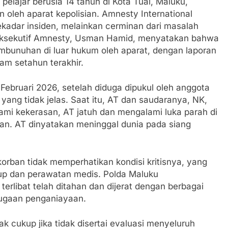
elajar berusia 14 tahun di Kota Tual, Maluku,
n oleh aparat kepolisian. Amnesty International
ekadar insiden, melainkan cerminan dari masalah
 Eksekutif Amnesty, Usman Hamid, menyatakan bahwa
mbunuhan di luar hukum oleh aparat, dengan laporan
am setahun terakhir.
9 Februari 2026, setelah diduga dipukul oleh anggota
ang tidak jelas. Saat itu, AT dan saudaranya, NK,
ami kekerasan, AT jatuh dan mengalami luka parah di
an. AT dinyatakan meninggal dunia pada siang
rban tidak memperhatikan kondisi kritisnya, yang
up dan perawatan medis. Polda Maluku
rlibat telah ditahan dan dijerat dengan berbagai
dugaan penganiayaan.
ak cukup jika tidak disertai evaluasi menyeluruh