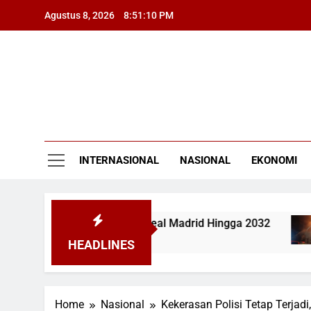
Skip
Agustus 8, 2026
8:51:10 PM
to
content
INTERNASIONAL
NASIONAL
EKONOMI
njang Kontrak dengan Real Madrid Hingga 2032
HEADLINES
Home
Nasional
Kekerasan Polisi Tetap Terjadi