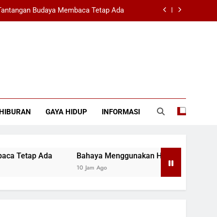
 Tantangan Budaya Membaca Tetap Ada
at Mengisi Daya yang Perlu Diketahui
erintahan Berdasarkan Data dan Fakta
Kini Menjabat Sebagai Dansatbravo 90
 Tantangan Budaya Membaca Tetap Ada
HIBURAN
GAYA HIDUP
INFORMASI
at Mengisi Daya yang Perlu Diketahui
erintahan Berdasarkan Data dan Fakta
 Tetap Ada
Bahaya Menggunakan HP Saat Mengisi Daya 
10 Jam Ago