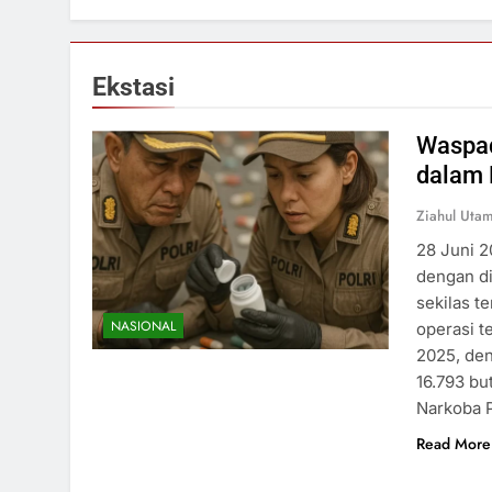
Ekstasi
Waspad
dalam 
Ziahul Utam
28 Juni 
dengan di
sekilas t
NASIONAL
operasi t
2025, den
16.793 bu
Narkoba 
Read More