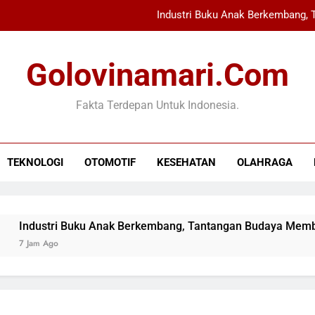
Industri Buku Anak Berkembang,
Bahaya Menggunakan HP Sa
Golovinamari.com
Prabowo Ingin Pimpin Pem
Fakta Terdepan Untuk Indonesia.
Letkol Pas Anang Kurniawan 
Industri Buku Anak Berkembang,
TEKNOLOGI
OTOMOTIF
KESEHATAN
OLAHRAGA
Bahaya Menggunakan HP Sa
Prabowo Ingin Pimpin Pem
Industri Buku Anak Berkembang, Tantangan Budaya Membaca
7 Jam Ago