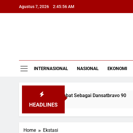
Skip
Agustus 7, 2026
2:45:56 AM
to
content
INTERNASIONAL
NASIONAL
EKONOMI
nang Kurniawan Kini Menjabat Sebagai Dansatbravo 90
HEADLINES
Home
Ekstasi