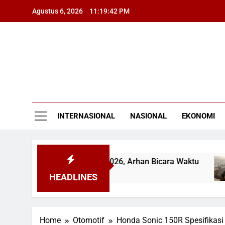
Skip
Agustus 6, 2026
11:19:43 PM
to
content
INTERNASIONAL
NASIONAL
EKONOMI
al Piala Presiden 2026, Arhan Bicara Waktu
Kr
7 J
HEADLINES
Home
Otomotif
Honda Sonic 150R Spesifikasi 