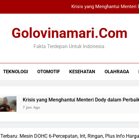
Krisis yang Menghantui Menteri
Donor Jantung Langka, 
Golovinamari.com
Pentingnya Waspadai 3 Hal Jela
Fakta Terdepan Untuk Indonesia.
Persija Jakarta Gagal ke Final 
Krisis yang Menghantui Menteri
TEKNOLOGI
OTOMOTIF
KESEHATAN
OLAHRAGA
Donor Jantung Langka, 
Pentingnya Waspadai 3 Hal Jela
isis yang Menghantui Menteri Dody dalam Perbaikan Kemente
am Ago
Terbaru: Mesin DOHC 6-Percepatan, Irit, Ringan, Plus Info Har