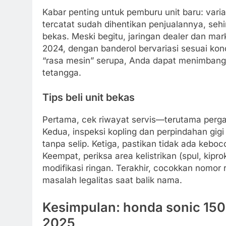
Kabar penting untuk pemburu unit baru: vari
tercatat sudah dihentikan penjualannya, seh
bekas. Meski begitu, jaringan dealer dan mar
2024, dengan banderol bervariasi sesuai kond
“rasa mesin” serupa, Anda dapat menimbang 
tetangga.
Tips beli unit bekas
Pertama, cek riwayat servis—terutama pergan
Kedua, inspeksi kopling dan perpindahan gigi
tanpa selip. Ketiga, pastikan tidak ada kebo
Keempat, periksa area kelistrikan (spul, kipr
modifikasi ringan. Terakhir, cocokkan nomo
masalah legalitas saat balik nama.
Kesimpulan: honda sonic 150r
2025