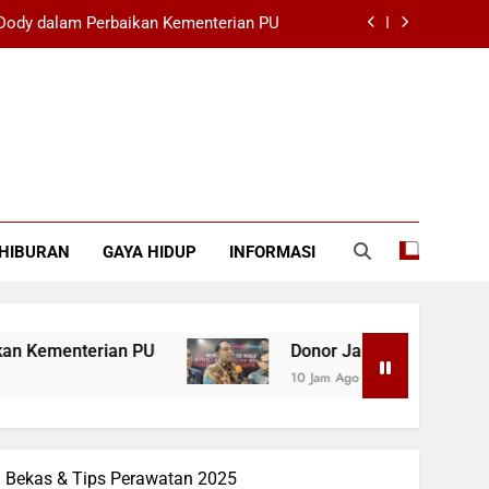
 Dody dalam Perbaikan Kementerian PU
LVAD Bawa Harapan Baru untuk Pasien
ng Duel Timnas Indonesia vs Singapura
Piala Presiden 2026, Arhan Bicara Waktu
 Dody dalam Perbaikan Kementerian PU
HIBURAN
GAYA HIDUP
INFORMASI
LVAD Bawa Harapan Baru untuk Pasien
ng Duel Timnas Indonesia vs Singapura
rian PU
Donor Jantung Langka, LVAD Bawa Ha
10 Jam Ago
ga Bekas & Tips Perawatan 2025