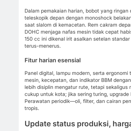
Dalam pemakaian harian, bobot yang ringan d
teleskopik depan dengan monoshock belakang
saat slalom di kemacetan. Rem cakram depan
DOHC menjaga nafas mesin tidak cepat habis 
150 cc ini dikenal irit asalkan setelan stand
terus-menerus.
Fitur harian esensial
Panel digital, lampu modern, serta ergono
mesin, kecepatan, dan indikator BBM dengan
lebih disiplin mengatur rute, tetapi sekali
cukup untuk kota; jika sering turing, upgrade
Perawatan periodik—oli, filter, dan cairan p
tropis.
Update status produksi, harga