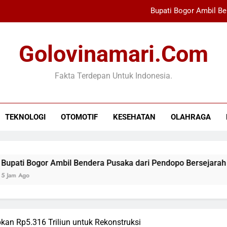
Bupati Bogor Ambil Be
Wali Mengguncang The Sounds Project 20
Golovinamari.com
Xabi Alonso Terpeso
Fakta Terdepan Untuk Indonesia.
Indonesia Kalah dar
Bupati Bogor Ambil Be
TEKNOLOGI
OTOMOTIF
KESEHATAN
OLAHRAGA
Wali Mengguncang The Sounds Project 20
Xabi Alonso Terpeso
gor Ambil Bendera Pusaka dari Pendopo Bersejarah
kan Rp5.316 Triliun untuk Rekonstruksi