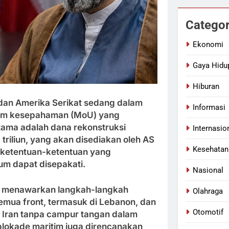
Categor
Ekonomi
Gaya Hidu
Hiburan
 dan Amerika Serikat sedang dalam
Informasi
um kesepahaman (MoU) yang
utama adalah dana rekonstruksi
Internasio
 triliun, yang akan disediakan oleh AS
Kesehatan
 ketentuan-ketentuan yang
um dapat disepakati.
Nasional
ni menawarkan langkah-langkah
Olahraga
semua front, termasuk di Lebanon, dan
Otomotif
 Iran tanpa campur tangan dalam
lokade maritim juga direncanakan