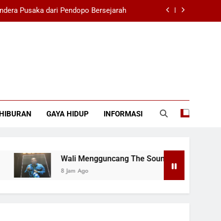
ndera Pusaka dari Pendopo Bersejarah
26 dengan Ribuan Penonton Bernyanyi
na Dengan Sorakan Suporter di SUGBK
i Filipina 1-3 di SEA V Cup Wanita 2026
ndera Pusaka dari Pendopo Bersejarah
HIBURAN
GAYA HIDUP
INFORMASI
26 dengan Ribuan Penonton Bernyanyi
na Dengan Sorakan Suporter di SUGBK
Wali Mengguncang The Sounds Project 2026 dengan R
8 Jam Ago