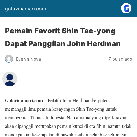
golovinamari.com
Pemain Favorit Shin Tae-yong
Dapat Panggilan John Herdman
Evelyn Nova
7 bulan ago
Golovinamari.com
– Pelatih John Herdman berpotensi
memanggil lima pemain kesayangan Shin Tae-yong untuk
memperkuat Timnas Indonesia. Nama-nama yang diperkirakan
akan dipanggil merupakan pemain kunci di era Shin, namun tidak
mendapatkan kesempatan di bawah asuhan pelatih sebelumnya,