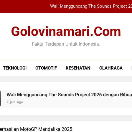
Wali Mengguncang The Sounds Project 20
Xabi Alonso Terpeso
Golovinamari.com
Perkiraan AS: Putin Mung
Fakta Terdepan Untuk Indonesia.
Bupati Bogor Ambil Be
Wali Mengguncang The Sounds Project 20
TEKNOLOGI
OTOMOTIF
KESEHATAN
OLAHRAGA
Xabi Alonso Terpeso
Perkiraan AS: Putin Mung
ngguncang The Sounds Project 2026 dengan Ribuan Penonton
berhasilan MotoGP Mandalika 2025