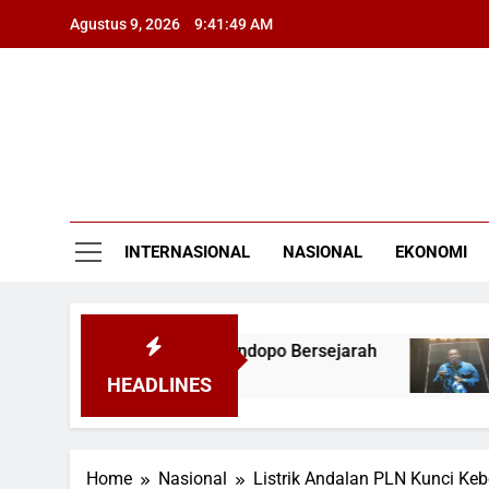
Skip
Agustus 9, 2026
9:41:50 AM
to
content
INTERNASIONAL
NASIONAL
EKONOMI
dera Pusaka dari Pendopo Bersejarah
Wali Me
7 Jam Ago
HEADLINES
Home
Nasional
Listrik Andalan PLN Kunci Ke