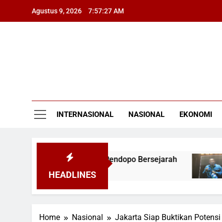
Skip
Agustus 9, 2026
7:57:28 AM
to
content
INTERNASIONAL
NASIONAL
EKONOMI
ndera Pusaka dari Pendopo Bersejarah
Wali 
5 Jam A
HEADLINES
Home
Nasional
Jakarta Siap Buktikan Potensi