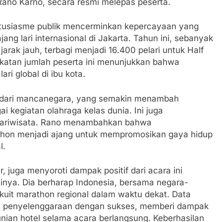
Rano Karno, secara resmi melepas peserta.
tusiasme publik mencerminkan kepercayaan yang
ng lari internasional di Jakarta. Tahun ini, sebanyak
jarak jauh, terbagi menjadi 16.400 pelari untuk Half
katan jumlah peserta ini menunjukkan bahwa
ri global di ibu kota.
ari dari mancanegara, yang semakin menambah
 kegiatan olahraga kelas dunia. Ini juga
 pariwisata. Rano menambahkan bahwa
athon menjadi ajang untuk mempromosikan gaya hidup
l.
, juga menyoroti dampak positif dari acara ini
nya. Dia berharap Indonesia, bersama negara-
kuit marathon regional dalam waktu dekat. Data
i penyelenggaraan dengan sukses, memberi dampak
unian hotel selama acara berlangsung. Keberhasilan