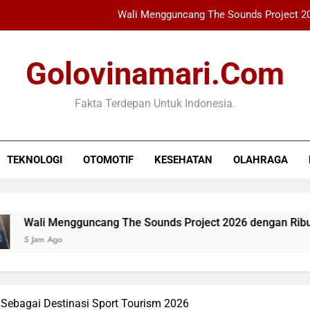
Wali Mengguncang The Sounds Project 20
Xabi Alonso Terpeso
Golovinamari.com
Perkiraan AS: Putin Mung
Fakta Terdepan Untuk Indonesia.
Bupati Bogor Ambil Be
Wali Mengguncang The Sounds Project 20
TEKNOLOGI
OTOMOTIF
KESEHATAN
OLAHRAGA
Xabi Alonso Terpeso
Perkiraan AS: Putin Mung
Mengguncang The Sounds Project 2026 dengan Ribuan Penont
go
 Sebagai Destinasi Sport Tourism 2026