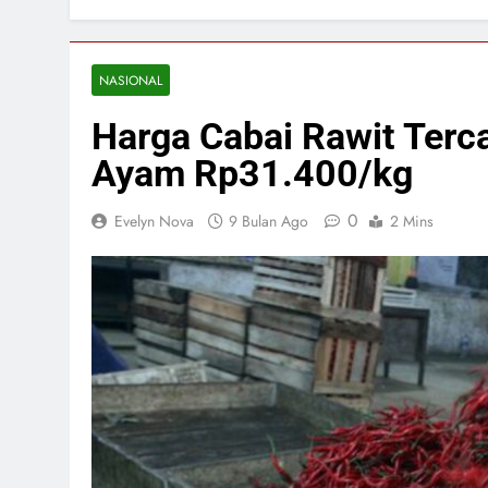
NASIONAL
Harga Cabai Rawit Terc
Ayam Rp31.400/kg
0
Evelyn Nova
9 Bulan Ago
2 Mins