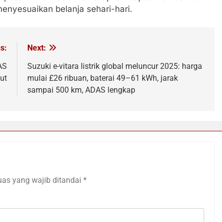
nyesuaikan belanja sehari-hari.
s:
Next:
AS
Suzuki e-vitara listrik global meluncur 2025: harga
ut
mulai £26 ribuan, baterai 49–61 kWh, jarak
sampai 500 km, ADAS lengkap
uas yang wajib ditandai
*