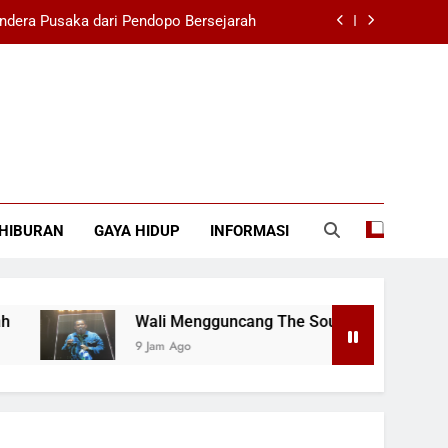
ndera Pusaka dari Pendopo Bersejarah
26 dengan Ribuan Penonton Bernyanyi
na Dengan Sorakan Suporter di SUGBK
i Filipina 1-3 di SEA V Cup Wanita 2026
ndera Pusaka dari Pendopo Bersejarah
HIBURAN
GAYA HIDUP
INFORMASI
26 dengan Ribuan Penonton Bernyanyi
na Dengan Sorakan Suporter di SUGBK
Wali Mengguncang The Sounds Project 2026 dengan R
9 Jam Ago