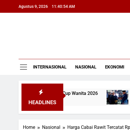
Skip
Agustus 9, 2026
11:40:55 AM
to
content
INTERNASIONAL
NASIONAL
EKONOMI
lipina 1-3 di SEA V Cup Wanita 2026
Bupati Bo
5 Jam Ago
HEADLINES
Home
Nasional
Harga Cabai Rawit Tercatat R