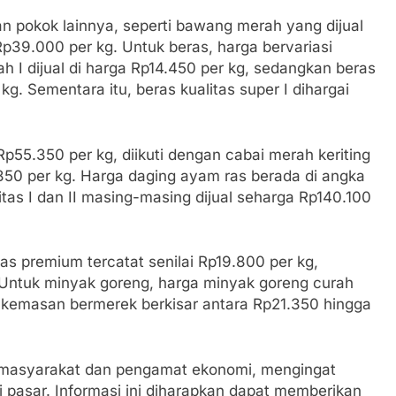
 pokok lainnya, seperti bawang merah yang dijual
p39.000 per kg. Untuk beras, harga bervariasi
h I dijual di harga Rp14.450 per kg, sedangkan beras
g. Sementara itu, beras kualitas super I dihargai
.
Rp55.350 per kg, diikuti dengan cabai merah keriting
850 per kg. Harga daging ayam ras berada di angka
tas I dan II masing-masing dijual seharga Rp140.100
tas premium tercatat senilai Rp19.800 per kg,
. Untuk minyak goreng, harga minyak goreng curah
k kemasan bermerek berkisar antara Rp21.350 hingga
an masyarakat dan pengamat ekonomi, mengingat
i pasar. Informasi ini diharapkan dapat memberikan