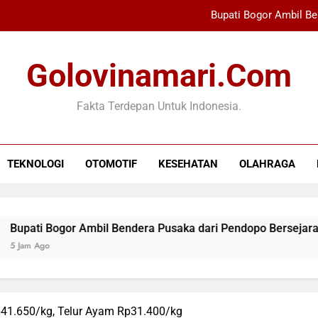
Bupati Bogor Ambil Be
Wali Mengguncang The Sounds Project 20
Golovinamari.com
Xabi Alonso Terpeso
Fakta Terdepan Untuk Indonesia.
Indonesia Kalah dar
Bupati Bogor Ambil Be
TEKNOLOGI
OTOMOTIF
KESEHATAN
OLAHRAGA
Wali Mengguncang The Sounds Project 20
Xabi Alonso Terpeso
gor Ambil Bendera Pusaka dari Pendopo Bersejarah
p41.650/kg, Telur Ayam Rp31.400/kg