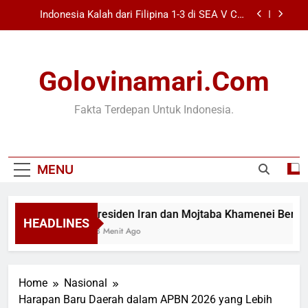
Skip
Indonesia Kalah dari Filipina 1-3 di SEA V Cup
to
Wanita 2026
content
Bupati Bogor Ambil Bendera Pusaka dari Pendopo
Bersejarah
Golovinamari.com
Wali Mengguncang The Sounds Project 2026
dengan Ribuan Penonton Bernyanyi
Presiden Iran dan Mojtaba Khamenei Bertemu, Ini
Fakta Terdepan Untuk Indonesia.
Bahasan Utamanya
Indonesia Kalah dari Filipina 1-3 di SEA V Cup
Wanita 2026
Bupati Bogor Ambil Bendera Pusaka dari Pendopo
MENU
Bersejarah
Wali Mengguncang The Sounds Project 2026
dengan Ribuan Penonton Bernyanyi
Presiden Iran dan Mojtaba Khamenei Bertem
HEADLINES
28 Menit Ago
Home
Nasional
Harapan Baru Daerah dalam APBN 2026 yang Lebih