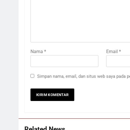
Nama
*
Email
*
Simpan nama, email, dan situs web saya pada p
Related News