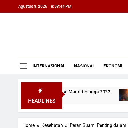
Skip
Agustus 8, 2026
8:53:45 PM
to
content
INTERNASIONAL
NASIONAL
EKONOMI
ang Kontrak dengan Real Madrid Hingga 2032
K
4
HEADLINES
Home
Kesehatan
Peran Suami Penting dalam 