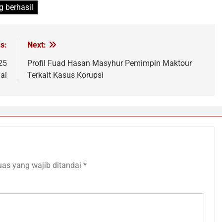
g berhasil
s:
Next:
25
Profil Fuad Hasan Masyhur Pemimpin Maktour
ai
Terkait Kasus Korupsi
uas yang wajib ditandai
*