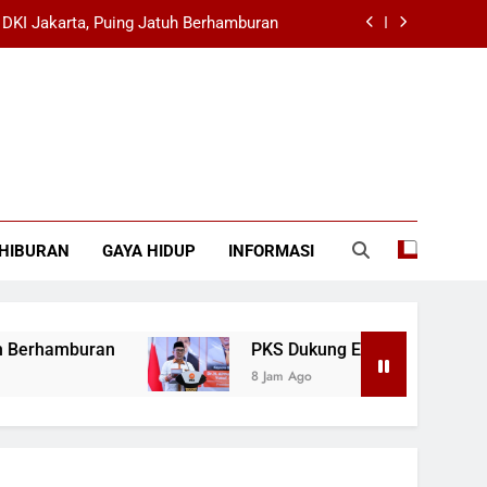
DKI Jakarta, Puing Jatuh Berhamburan
untuk Pertumbuhan Ekonomi Indonesia
akam Bung Hatta Jelang HUT ke-81 RI
ontrak dengan Real Madrid Hingga 2032
DKI Jakarta, Puing Jatuh Berhamburan
HIBURAN
GAYA HIDUP
INFORMASI
untuk Pertumbuhan Ekonomi Indonesia
akam Bung Hatta Jelang HUT ke-81 RI
buran
PKS Dukung Ekonomi Syariah untuk Pe
8 Jam Ago