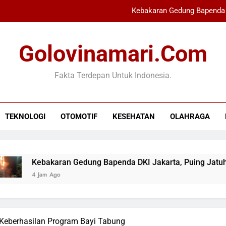
Kebakaran Gedung Bapenda 
PKS Dukung Ekonomi Syariah 
Golovinamari.com
MPR Ziarah ke M
Fakta Terdepan Untuk Indonesia.
Vinicius Jr Perpanjang K
Kebakaran Gedung Bapenda 
TEKNOLOGI
OTOMOTIF
KESEHATAN
OLAHRAGA
PKS Dukung Ekonomi Syariah 
MPR Ziarah ke M
ebakaran Gedung Bapenda DKI Jakarta, Puing Jatuh Berham
 Jam Ago
Keberhasilan Program Bayi Tabung