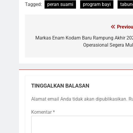
Tagged:
peran suami
program bayi
tabun
Previou
Navigasi
pos
Markas Enam Kodam Baru Rampung Akhir 20
Operasional Segera Mul
TINGGALKAN BALASAN
Alamat email Anda tidak akan dipublikasikan.
R
Komentar
*