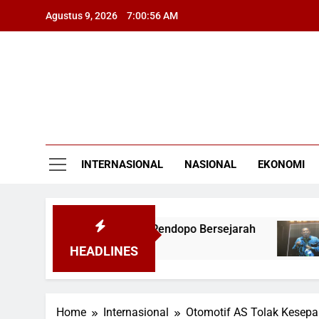
Skip
Agustus 9, 2026
7:00:57 AM
to
content
INTERNASIONAL
NASIONAL
EKONOMI
endera Pusaka dari Pendopo Bersejarah
Wali
4 Jam 
HEADLINES
Home
Internasional
Otomotif AS Tolak Kesepa