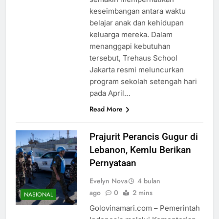
keseimbangan antara waktu
belajar anak dan kehidupan
keluarga mereka. Dalam
menanggapi kebutuhan
tersebut, Trehaus School
Jakarta resmi meluncurkan
program sekolah setengah hari
pada April…
Read More
Prajurit Perancis Gugur di
Lebanon, Kemlu Berikan
Pernyataan
Evelyn Nova
4 bulan
ago
0
2 mins
NASIONAL
Golovinamari.com – Pemerintah