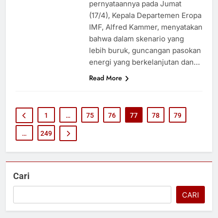
pernyataannya pada Jumat
(17/4), Kepala Departemen Eropa
IMF, Alfred Kammer, menyatakan
bahwa dalam skenario yang
lebih buruk, guncangan pasokan
energi yang berkelanjutan dan…
Read More
1
…
75
76
77
78
79
…
249
Cari
CARI