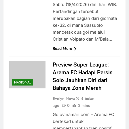
Sabtu (18/4/2026) dini hari WIB.
Pertandingan tersebut
merupakan bagian dari giornata
ke-32, di mana Sassuolo
mencetak dua gol melalui
Cristian Volpato dan M’Bala…
Read More
Preview Super League:
Arema FC Hadapi Persis
Solo Jauhkan Diri dari
NASIONAL
Bahaya Zona Merah
Evelyn Nova
4 bulan
ago
0
2 mins
Golovinamari.com – Arema FC
bertekad untuk
mempertahankan tren positif