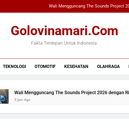
Wali Mengguncang The Sounds Project 20
Xabi Alonso Terpeso
Golovinamari.com
Perkiraan AS: Putin Mung
Fakta Terdepan Untuk Indonesia.
Bupati Bogor Ambil Be
Wali Mengguncang The Sounds Project 20
TEKNOLOGI
OTOMOTIF
KESEHATAN
OLAHRAGA
Xabi Alonso Terpeso
Perkiraan AS: Putin Mung
Wali Mengguncang The Sounds Project 2026 dengan Ribuan
5 Jam Ago