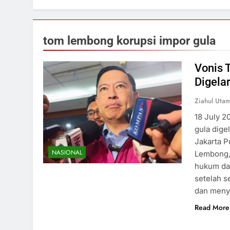
tom lembong korupsi impor gula
Vonis 
Digelar
Ziahul Utam
18 July 
gula dige
Jakarta P
NASIONAL
Lembong,
hukum da
setelah 
dan men
Read More