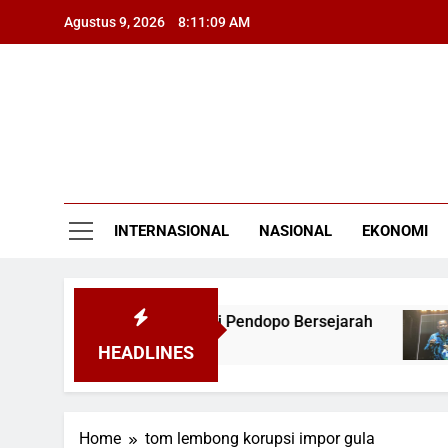
Skip
Agustus 9, 2026
8:11:09 AM
to
content
INTERNASIONAL
NASIONAL
EKONOMI
mbil Bendera Pusaka dari Pendopo Bersejarah
HEADLINES
Home
tom lembong korupsi impor gula