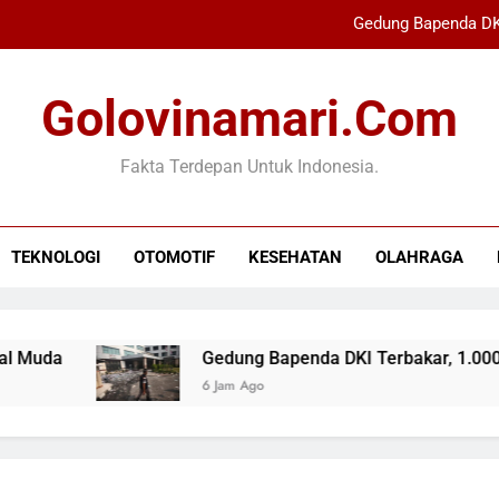
Gedung Bapenda DK
Polres Berau Ama
Golovinamari.com
Kepala Hiu Bonnethead
Fakta Terdepan Untuk Indonesia.
Okezone National Championship 2026 S
Gedung Bapenda DK
TEKNOLOGI
OTOMOTIF
KESEHATAN
OLAHRAGA
Polres Berau Ama
Kepala Hiu Bonnethead
uda
Gedung Bapenda DKI Terbakar, 1.000 AS
6 Jam Ago