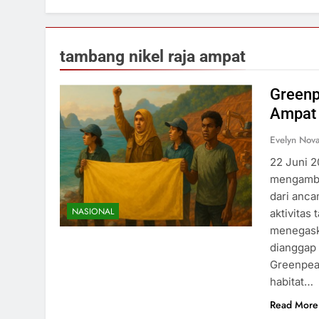
tambang nikel raja ampat
Greenp
Ampat 
Evelyn Nov
22 Juni 
mengambil
dari anca
NASIONAL
aktivitas
menegask
dianggap 
Greenpea
habitat…
Read More