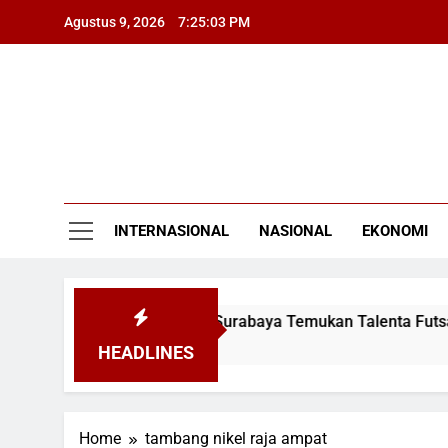
Skip
Agustus 9, 2026
7:25:03 PM
to
content
INTERNASIONAL
NASIONAL
EKONOMI
onal Championship 2026 Surabaya Temukan Talenta Futsal M
HEADLINES
Home
tambang nikel raja ampat