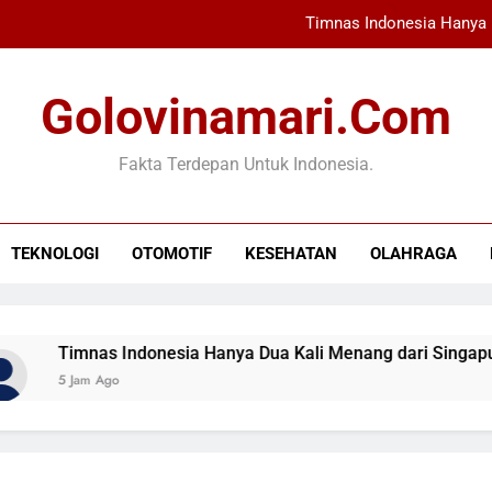
Timnas Indonesia Hanya 
PBB: 49 Juta Or
Golovinamari.com
Matthias Jaissle Dilantik
Fakta Terdepan Untuk Indonesia.
Kejagung Kuat Usut Kasus
Timnas Indonesia Hanya 
TEKNOLOGI
OTOMOTIF
KESEHATAN
OLAHRAGA
PBB: 49 Juta Or
Matthias Jaissle Dilantik
Timnas Indonesia Hanya Dua Kali Menang dari Singapura d
5 Jam Ago