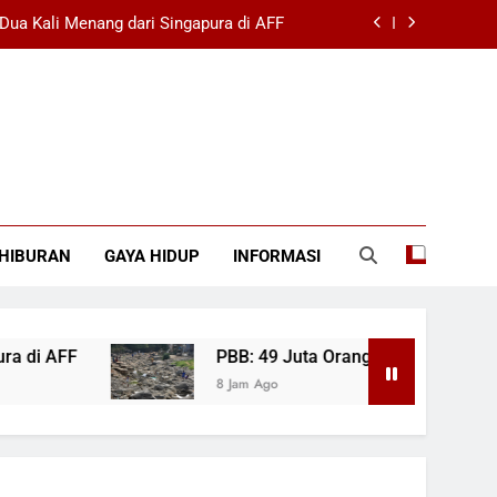
Dua Kali Menang dari Singapura di AFF
ang Terancam Kelaparan Akibat El Niño
 Sebagai Pelatih Baru Newcastle United
 Korupsi Berat Meski Ada Isu Internal
Dua Kali Menang dari Singapura di AFF
HIBURAN
GAYA HIDUP
INFORMASI
ang Terancam Kelaparan Akibat El Niño
 Sebagai Pelatih Baru Newcastle United
i AFF
PBB: 49 Juta Orang Terancam Kelaparan
8 Jam Ago