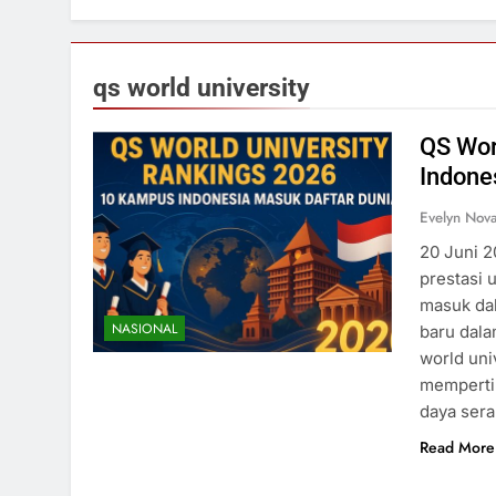
qs world university
QS Wor
Indone
Evelyn Nov
20 Juni 2
prestasi 
masuk dal
NASIONAL
baru dala
world uni
mempertim
daya ser
Read More