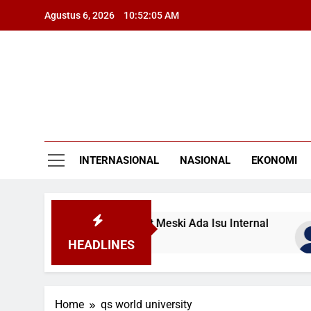
Skip
Agustus 6, 2026
10:52:05 AM
to
content
INTERNASIONAL
NASIONAL
EKONOMI
Usut Kasus Korupsi Berat Meski Ada Isu Internal
HEADLINES
Home
qs world university