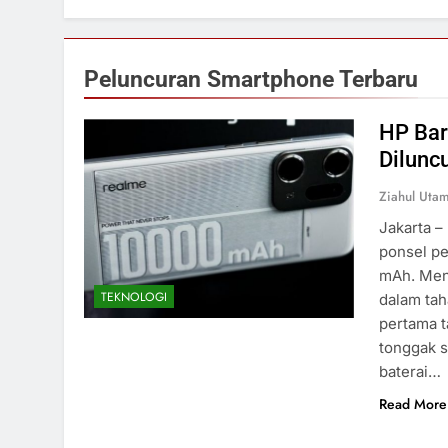
Peluncuran Smartphone Terbaru
HP Bar
Dilunc
Ziahul Utam
Jakarta –
ponsel pe
mAh. Menu
TEKNOLOGI
dalam tah
pertama t
tonggak s
baterai…
Read More