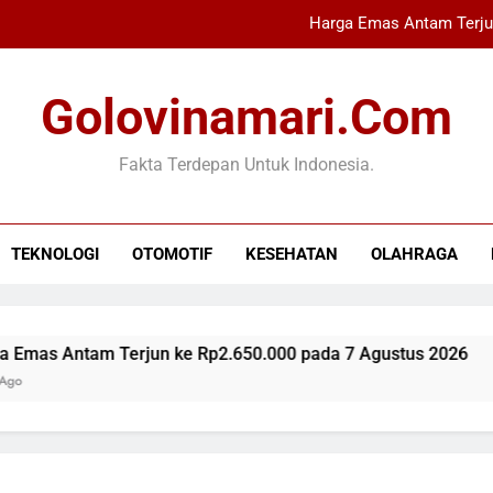
Harga Emas Antam Terju
Letkol Pas Anang Kurniawan 
Golovinamari.com
Industri Buku Anak Berkembang,
Fakta Terdepan Untuk Indonesia.
Refly Harun Ungkap 
Harga Emas Antam Terju
TEKNOLOGI
OTOMOTIF
KESEHATAN
OLAHRAGA
Letkol Pas Anang Kurniawan 
Industri Buku Anak Berkembang,
as Antam Terjun ke Rp2.650.000 pada 7 Agustus 2026