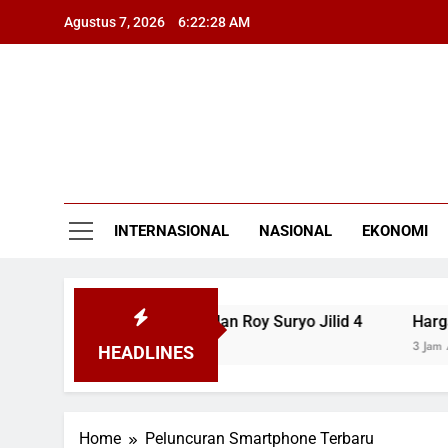
Skip
Agustus 7, 2026
6:22:28 AM
to
content
INTERNASIONAL
NASIONAL
EKONOMI
Ungkap Petitum Praperadilan Roy Suryo Jilid 4
Harga Em
3 Jam Ago
HEADLINES
Home
Peluncuran Smartphone Terbaru