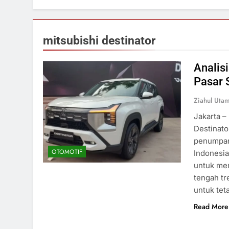
mitsubishi destinator
Analisi
Pasar S
Ziahul Utam
Jakarta –
Destinato
penumpang
OTOMOTIF
Indonesia
untuk me
tengah tr
untuk te
Read More