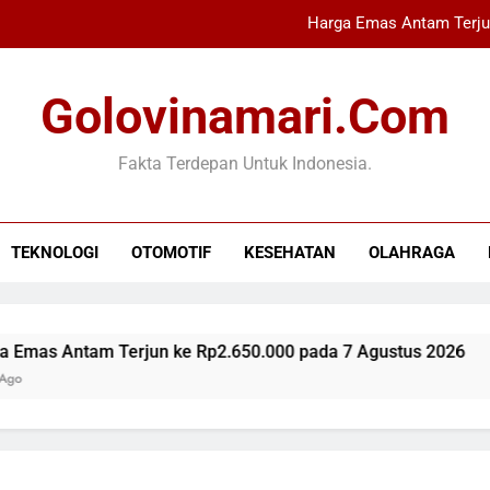
Harga Emas Antam Terju
Letkol Pas Anang Kurniawan 
Golovinamari.com
Industri Buku Anak Berkembang,
Fakta Terdepan Untuk Indonesia.
Refly Harun Ungkap 
Harga Emas Antam Terju
TEKNOLOGI
OTOMOTIF
KESEHATAN
OLAHRAGA
Letkol Pas Anang Kurniawan 
Industri Buku Anak Berkembang,
as Antam Terjun ke Rp2.650.000 pada 7 Agustus 2026