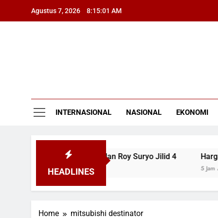
Skip
Agustus 7, 2026
8:15:01 AM
to
content
INTERNASIONAL
NASIONAL
EKONOMI
Ungkap Petitum Praperadilan Roy Suryo Jilid 4
Harga Em
5 Jam Ago
HEADLINES
Home
mitsubishi destinator