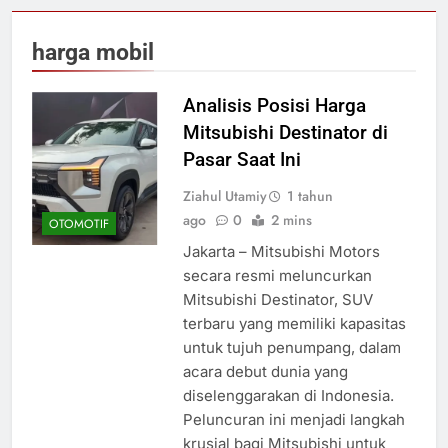
harga mobil
Analisis Posisi Harga
Mitsubishi Destinator di
Pasar Saat Ini
Ziahul Utamiy
1 tahun
ago
0
2 mins
OTOMOTIF
Jakarta – Mitsubishi Motors
secara resmi meluncurkan
Mitsubishi Destinator, SUV
terbaru yang memiliki kapasitas
untuk tujuh penumpang, dalam
acara debut dunia yang
diselenggarakan di Indonesia.
Peluncuran ini menjadi langkah
krusial bagi Mitsubishi untuk