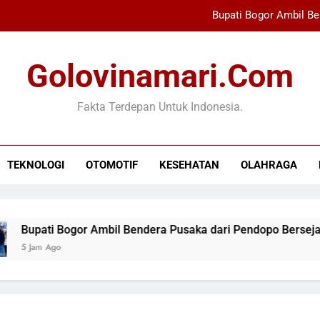
Bupati Bogor Ambil Be
Wali Mengguncang The Sounds Project 20
Golovinamari.com
Xabi Alonso Terpeso
Fakta Terdepan Untuk Indonesia.
Indonesia Kalah dar
Bupati Bogor Ambil Be
TEKNOLOGI
OTOMOTIF
KESEHATAN
OLAHRAGA
Wali Mengguncang The Sounds Project 20
Xabi Alonso Terpeso
Bupati Bogor Ambil Bendera Pusaka dari Pendopo Bersejarah
5 Jam Ago