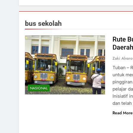
bus sekolah
Rute B
Daerah
Zaki Alvaro
Tuban – R
untuk mem
pinggiran
NASIONAL
pelajar d
Inisiatif
dan telah
Read More