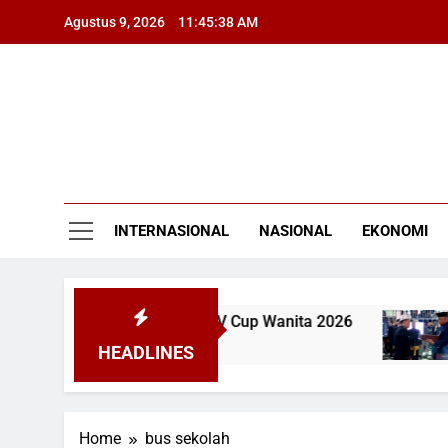
Skip
Agustus 9, 2026
11:45:38 AM
to
content
INTERNASIONAL
NASIONAL
EKONOMI
h dari Filipina 1-3 di SEA V Cup Wanita 2026
HEADLINES
Home
bus sekolah