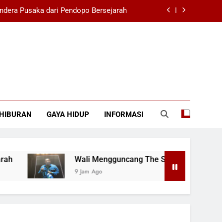
ndera Pusaka dari Pendopo Bersejarah
26 dengan Ribuan Penonton Bernyanyi
na Dengan Sorakan Suporter di SUGBK
i Filipina 1-3 di SEA V Cup Wanita 2026
ndera Pusaka dari Pendopo Bersejarah
HIBURAN
GAYA HIDUP
INFORMASI
26 dengan Ribuan Penonton Bernyanyi
na Dengan Sorakan Suporter di SUGBK
Wali Mengguncang The Sounds Project 2026 
9 Jam Ago