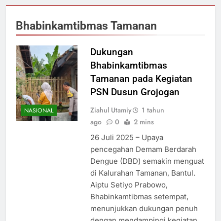
Bhabinkamtibmas Tamanan
Dukungan
Bhabinkamtibmas
Tamanan pada Kegiatan
PSN Dusun Grojogan
Ziahul Utamiy
1 tahun
NASIONAL
ago
0
2 mins
26 Juli 2025 – Upaya
pencegahan Demam Berdarah
Dengue (DBD) semakin menguat
di Kalurahan Tamanan, Bantul.
Aiptu Setiyo Prabowo,
Bhabinkamtibmas setempat,
menunjukkan dukungan penuh
dengan mendampingi kegiatan