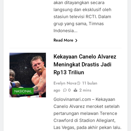
akan ditayangkan secara
langsung dan eksklusif oleh
stasiun televisi RCTI. Dalam
grup yang sama, Timnas
Indonesia…
Read More
Kekayaan Canelo Alvarez
Meningkat Drastis Jadi
Rp13 Triliun
Evelyn Nova
11 bulan
ago
0
2 mins
NASIONAL
Golovinamari.com – Kekayaan
Canelo Alvarez meroket setelah
pertarungan melawan Terence
Crawford di Stadion Allegiant,
Las Vegas, pada akhir pekan lalu.