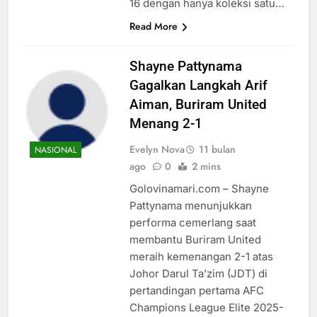
16 dengan hanya koleksi satu…
Read More
Shayne Pattynama
Gagalkan Langkah Arif
Aiman, Buriram United
Menang 2-1
Evelyn Nova
11 bulan
NASIONAL
ago
0
2 mins
Golovinamari.com – Shayne
Pattynama menunjukkan
performa cemerlang saat
membantu Buriram United
meraih kemenangan 2-1 atas
Johor Darul Ta’zim (JDT) di
pertandingan pertama AFC
Champions League Elite 2025-