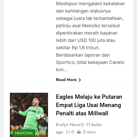
Meskipun mengalami kekalahan
dan kehilangan statusnya
sebagai juara tak terbantahkan,
petinju asal Meksiko tersebut
diperkirakan meraih bayaran
lebih dari USD 100 juta atau
sekitar Rp 1,6 triliun.
Berdasarkan laporan dari
Sportico, total kekayaan Canelo
kini…
Read More
Eagles Melaju ke Putaran
Empat Liga Usai Menang
Penalti atas Millwall
Evelyn Nova
11 bulan
ago
0
2 mins
NASIONAL