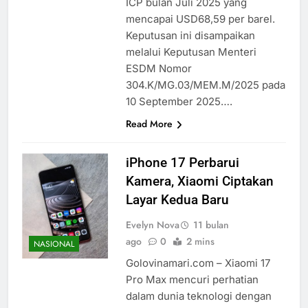
ICP bulan Juli 2025 yang
mencapai USD68,59 per barel.
Keputusan ini disampaikan
melalui Keputusan Menteri
ESDM Nomor
304.K/MG.03/MEM.M/2025 pada
10 September 2025….
Read More
iPhone 17 Perbarui
Kamera, Xiaomi Ciptakan
Layar Kedua Baru
Evelyn Nova
11 bulan
ago
0
2 mins
NASIONAL
Golovinamari.com – Xiaomi 17
Pro Max mencuri perhatian
dalam dunia teknologi dengan