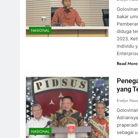
Golovinam
bakar um
Pemberant
NASIONAL
diduga te
2023. Ket
individu 
Enterpri
Read More
Penega
yang T
Evelyn Nov
Golovina
Adriansy
praperadi
NASIONAL
sebagai 