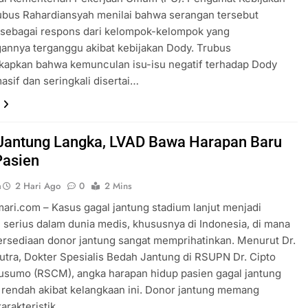
ubus Rahardiansyah menilai bahwa serangan tersebut
 sebagai respons dari kelompok-kelompok yang
annya terganggu akibat kebijakan Dody. Trubus
apkan bahwa kemunculan isu-isu negatif terhadap Dody
masif dan seringkali disertai…
Jantung Langka, LVAD Bawa Harapan Baru
Pasien
a
2 Hari Ago
0
2 Mins
ari.com – Kasus gagal jantung stadium lanjut menjadi
 serius dalam dunia medis, khususnya di Indonesia, di mana
tersediaan donor jantung sangat memprihatinkan. Menurut Dr.
utra, Dokter Spesialis Bedah Jantung di RSUPN Dr. Cipto
sumo (RSCM), angka harapan hidup pasien gagal jantung
rendah akibat kelangkaan ini. Donor jantung memang
karakteristik…