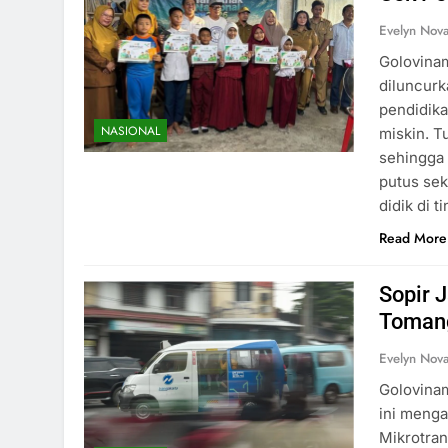
Evelyn Nov
Golovinam
diluncurk
pendidika
NASIONAL
miskin. T
sehingga 
putus sek
didik di t
Read More
Sopir 
Toman
Evelyn Nov
Golovinam
ini meng
Mikrotran