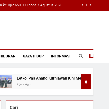
n ke Rp2.650.000 pada 7 Agustus 2026
Kini Menjabat Sebagai Dansatbravo 90
 Tantangan Budaya Membaca Tetap Ada
Petitum Praperadilan Roy Suryo Jilid 4
n ke Rp2.650.000 pada 7 Agustus 2026
HIBURAN
GAYA HIDUP
INFORMASI
Kini Menjabat Sebagai Dansatbravo 90
 Tantangan Budaya Membaca Tetap Ada
kol Pas Anang Kurniawan Kini Menjabat Sebagai Dansatbravo 
m Ago
Cari