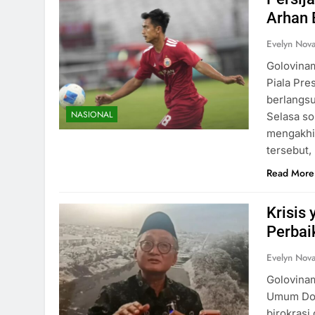
Arhan 
Evelyn Nov
Golovinam
Piala Pre
berlangsu
NASIONAL
Selasa so
mengakhir
tersebut,
Read More
Krisis
Perbai
Evelyn Nov
Golovinam
Umum Dod
birokrasi