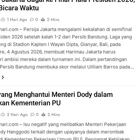
Bicara Waktu
a
1 Hari Ago
0
2 Mins
ari.com – Persija Jakarta mengalami kekalahan di semifinal
siden 2026 setelah kalah 1-2 dari Persib Bandung. Laga yang
ng di Stadion Kapten I Wayan Dipta, Gianyar, Bali, pada
re, 4 Agustus 2026, membuat Harimau Jakarta harus
i ambisi mereka dalam turnamen ini. Dalam pertandingan
 Persib Bandung membuka skor melalui Uilliam Barros pada…
 yang Menghantui Menteri Dody dalam
kan Kementerian PU
a
2 Hari Ago
0
2 Mins
ari.com – Isu negatif yang melibatkan Menteri Pekerjaan
y Hanggodo terkait dengan upayanya dalam merombak
 di Kementerian Pekerjaan Umum (PU). Pengamat Kebijakan