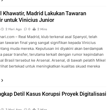
l Khawatir, Madrid Lakukan Tawaran
r untuk Vinicius Junior
a
2 Hari Ago
0
2 Mins
ari.com – Real Madrid, klub terkenal asal Spanyol, telah
n tawaran final yang sangat signifikan kepada Vinicius
intang muda mereka. Keputusan ini diyakini akan berdampak
a pasar transfer, terutama terkait dengan rumor kepindahan
al Brasil tersebut ke Arsenal. Arsenal, di bawah pelatih Mikel
erlihat bertekad untuk meningkatkan kualitas skuad mereka
gkap Detil Kasus Korupsi Proyek Digitalisasi
a
3 Hari Ago
0
2 Mins