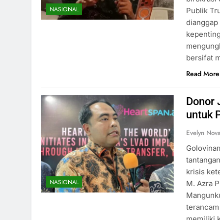
NASIONAL
Publik Tr
dianggap
kepenting
mengungk
bersifat 
Read More
Donor 
untuk 
Evelyn Nov
Golovinam
tantangan
krisis ke
NASIONAL
M. Azra P
Mangunku
terancam 
memiliki 