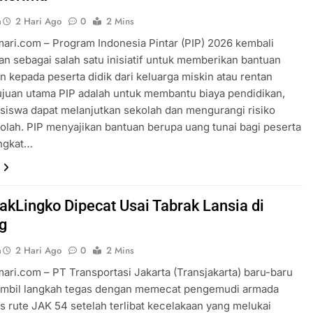
a
2 Hari Ago
0
2 Mins
ari.com – Program Indonesia Pintar (PIP) 2026 kembali
an sebagai salah satu inisiatif untuk memberikan bantuan
n kepada peserta didik dari keluarga miskin atau rentan
ujuan utama PIP adalah untuk membantu biaya pendidikan,
siswa dapat melanjutkan sekolah dan mengurangi risiko
olah. PIP menyajikan bantuan berupa uang tunai bagi peserta
ingkat…
JakLingko Dipecat Usai Tabrak Lansia di
g
a
2 Hari Ago
0
2 Mins
ari.com – PT Transportasi Jakarta (Transjakarta) baru-baru
ambil langkah tegas dengan memecat pengemudi armada
s rute JAK 54 setelah terlibat kecelakaan yang melukai