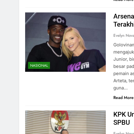
Arsena
Terakhi
Evelyn Nov
Golovinam
mengajuka
Junior, b
NASIONAL
besar pad
pemain as
Arteta, t
guna…
Read More
KPK Un
SPBU
Evelyn Nov