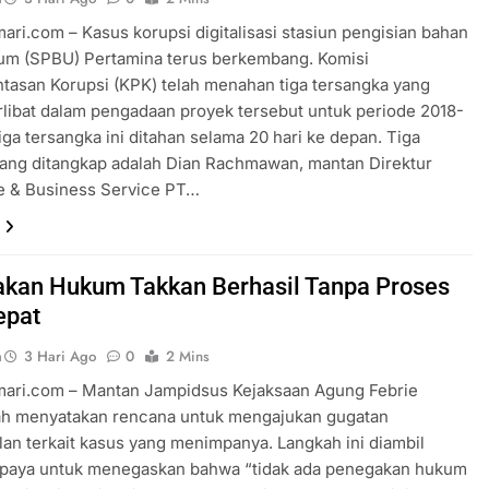
ari.com – Kasus korupsi digitalisasi stasiun pengisian bahan
um (SPBU) Pertamina terus berkembang. Komisi
asan Korupsi (KPK) telah menahan tiga tersangka yang
rlibat dalam pengadaan proyek tersebut untuk periode 2018-
iga tersangka ini ditahan selama 20 hari ke depan. Tiga
yang ditangkap adalah Dian Rachmawan, mantan Direktur
se & Business Service PT…
kan Hukum Takkan Berhasil Tanpa Proses
epat
a
3 Hari Ago
0
2 Mins
mari.com – Mantan Jampidsus Kejaksaan Agung Febrie
ah menyatakan rencana untuk mengajukan gugatan
lan terkait kasus yang menimpanya. Langkah ini diambil
upaya untuk menegaskan bahwa “tidak ada penegakan hukum