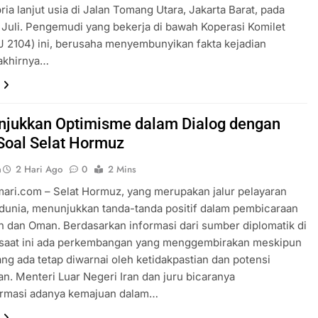
ria lanjut usia di Jalan Tomang Utara, Jakarta Barat, pada
 Juli. Pengemudi yang bekerja di bawah Koperasi Komilet
 2104) ini, berusaha menyembunyikan fakta kejadian
akhirnya…
unjukkan Optimisme dalam Dialog dengan
oal Selat Hormuz
a
2 Hari Ago
0
2 Mins
ari.com – Selat Hormuz, yang merupakan jalur pelayaran
i dunia, menunjukkan tanda-tanda positif dalam pembicaraan
an dan Oman. Berdasarkan informasi dari sumber diplomatik di
 saat ini ada perkembangan yang menggembirakan meskipun
ang ada tetap diwarnai oleh ketidakpastian dan potensi
n. Menteri Luar Negeri Iran dan juru bicaranya
rmasi adanya kemajuan dalam…