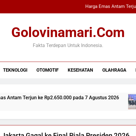
Harga Emas Antam Terju
Letkol Pas Anang Kurniawan 
Golovinamari.com
Industri Buku Anak Berkembang,
Fakta Terdepan Untuk Indonesia.
Refly Harun Ungkap 
Harga Emas Antam Terju
TEKNOLOGI
OTOMOTIF
KESEHATAN
OLAHRAGA
Letkol Pas Anang Kurniawan 
Industri Buku Anak Berkembang,
jun ke Rp2.650.000 pada 7 Agustus 2026
Let
7 Ja
a Jakarta Gagal ke Final Piala Presiden 2026,