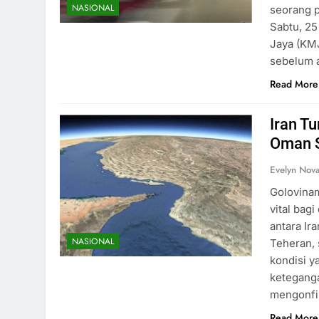
NASIONAL
seorang p
Sabtu, 25
Jaya (KMJ
sebelum 
Read More
Iran T
Oman S
Evelyn Nov
Golovinam
vital bag
antara Ir
NASIONAL
Teheran,
kondisi y
keteganga
mengonfi
Read More