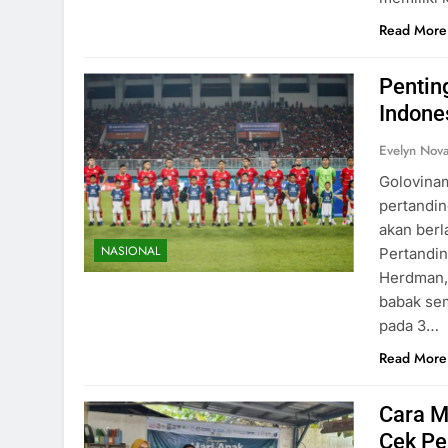
Read More
Pentin
Indone
Evelyn Nov
Golovina
pertandin
akan berl
NASIONAL
Pertandi
Herdman,
babak sem
pada 3…
Read More
Cara M
Cek Pe