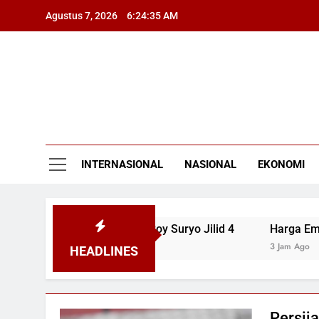
Skip
Agustus 7, 2026
6:24:36 AM
to
content
INTERNASIONAL
NASIONAL
EKONOMI
m Praperadilan Roy Suryo Jilid 4
Harga Emas Antam Ter
3 Jam Ago
HEADLINES
Persij