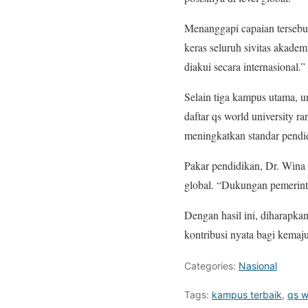
Menanggapi capaian tersebut
keras seluruh sivitas akadem
diakui secara internasional.”
Selain tiga kampus utama, un
daftar qs world university 
meningkatkan standar pendid
Pakar pendidikan, Dr. Wina 
global. “Dukungan pemerintah
Dengan hasil ini, diharapka
kontribusi nyata bagi kemaj
Categories:
Nasional
Tags:
kampus terbaik
,
qs w