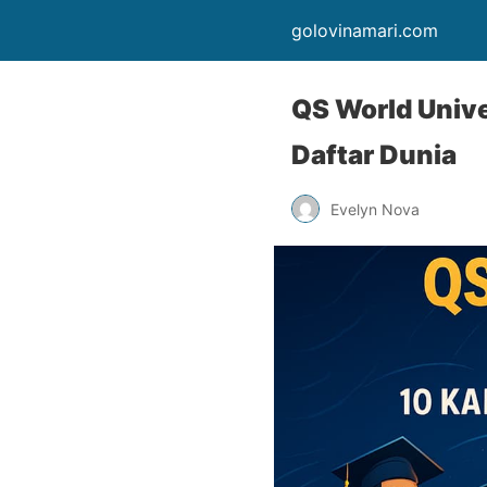
golovinamari.com
QS World Univ
Daftar Dunia
Evelyn Nova