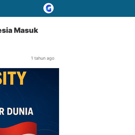
esia Masuk
1 tahun ago