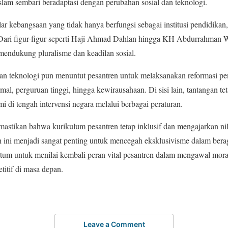
Islam sembari beradaptasi dengan perubahan sosial dan teknologi.
lar kebangsaan yang tidak hanya berfungsi sebagai institusi pendidikan,
. Dari figur-figur seperti Haji Ahmad Dahlan hingga KH Abdurrahman W
endukung pluralisme dan keadilan sosial.
an teknologi pun menuntut pesantren untuk melaksanakan reformasi pe
al, perguruan tinggi, hingga kewirausahaan. Di sisi lain, tantangan te
i di tengah intervensi negara melalui berbagai peraturan.
mastikan bahwa kurikulum pesantren tetap inklusif dan mengajarkan nila
ah ini menjadi sangat penting untuk mencegah eksklusivisme dalam bera
 untuk menilai kembali peran vital pesantren dalam mengawal moral
itif di masa depan.
Leave a Comment