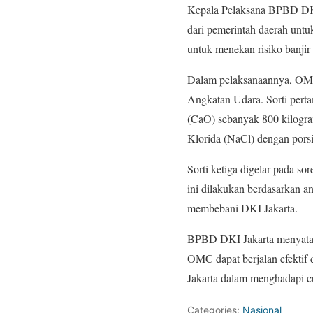
Kepala Pelaksana BPBD DKI
dari pemerintah daerah unt
untuk menekan risiko banjir 
Dalam pelaksanaannya, OMC
Angkatan Udara. Sorti pert
(CaO) sebanyak 800 kilogra
Klorida (NaCl) dengan pors
Sorti ketiga digelar pada s
ini dilakukan berdasarkan an
membebani DKI Jakarta.
BPBD DKI Jakarta menyataka
OMC dapat berjalan efektif
Jakarta dalam menghadapi c
Categories:
Nasional